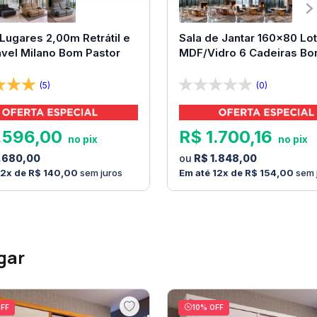
 Lugares 2,00m Retrátil e
Sala de Jantar 160x80 Lot
ável Milano Bom Pastor
MDF/Vidro 6 Cadeiras B
Pastor
(5)
(0)
.
596
,
00
R$
1
.
700
,
16
.
680
,
00
R$
1
.
848
,
00
12
R$
140
,
00
sem juros
12
R$
154
,
00
sem 
gar
FF
10
% OFF