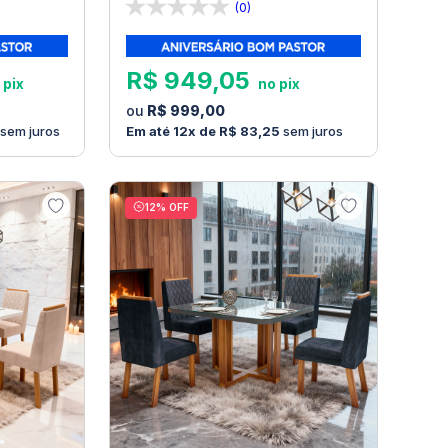
(0)
R$
949
,
05
R$
999
,
00
sem juros
12
R$
83
,
25
sem juros
12
% OFF