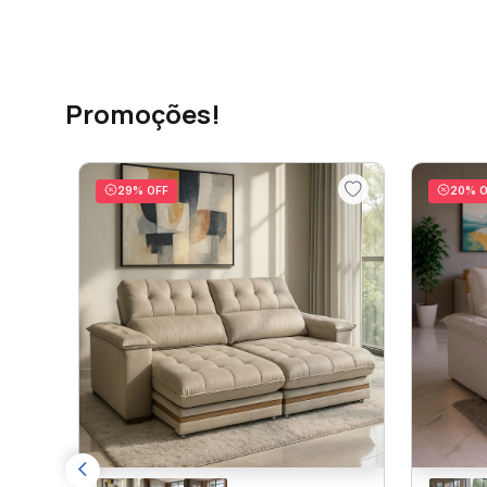
Promoções!
29
% OFF
20
% O