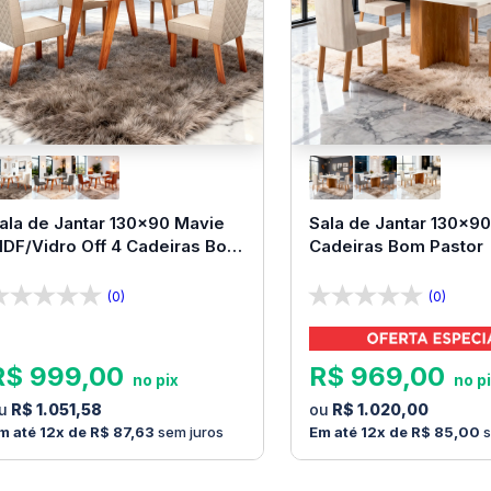
ala de Jantar 130x90 Mavie
Sala de Jantar 130x90
DF/Vidro Off 4 Cadeiras Bom
Cadeiras Bom Pastor
astor
(0)
(0)
R$
999
,
00
R$
969
,
00
R$
1
.
051
,
58
R$
1
.
020
,
00
12
R$
87
,
63
sem juros
12
R$
85
,
00
s