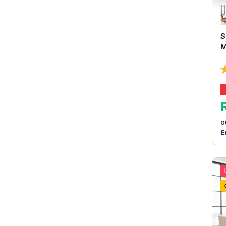
S
M
P