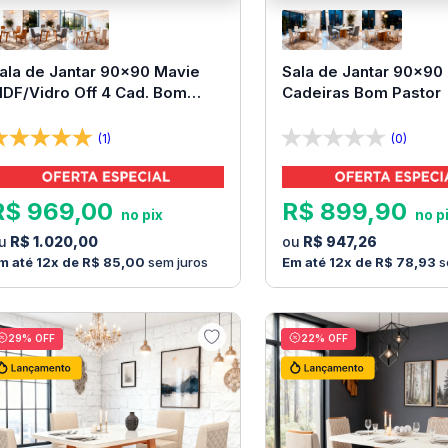
ala de Jantar 90x90 Mavie
Sala de Jantar 90x90 
DF/Vidro Off 4 Cad. Bom
Cadeiras Bom Pastor
astor
(1)
(0)
R$
969
,
00
R$
899
,
90
R$
1
.
020
,
00
R$
947
,
26
12
R$
85
,
00
sem juros
12
R$
78
,
93
s
29
% OFF
22
% OFF