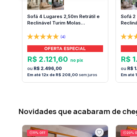
Sofá 4 Lugares 2,50m Retrátil e
Sofá 2
Reclinável Turim Molas
Reclin
Ensacadas Bom Pastor
(4)
R$
2
.
121
,
60
R$
1
R$
2
.
496
,
00
R$
1
12
R$
208
,
00
sem juros
Novidades que acabaram de che
11
% OFF
20
% O