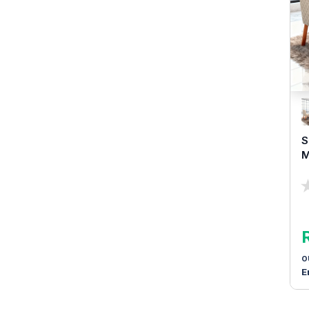
S
M
P