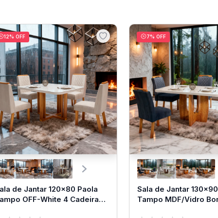
12
% OFF
7
% OFF
ala de Jantar 120x80 Paola
Sala de Jantar 130x9
ampo OFF-White 4 Cadeiras
Tampo MDF/Vidro Bo
om Pastor
4 Cadeiras