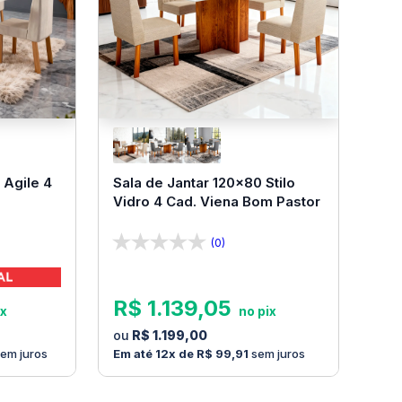
 Agile 4
Sala de Jantar 120x80 Stilo
Vidro 4 Cad. Viena Bom Pastor
(0)
R$
1
.
139
,
05
R$
1
.
199
,
00
em juros
12
R$
99
,
91
sem juros