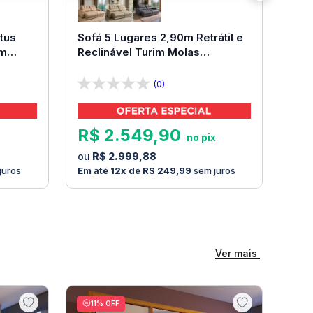
tus
Sofá 5 Lugares 2,90m Retrátil e
om
Reclinável Turim Molas
Ensacadas Bom Pastor
(0)
R$
2
.
549
,
90
R$
2
.
999
,
88
juros
12
R$
249
,
99
sem juros
Ver mais
11
% OFF