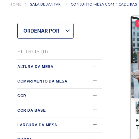
SALA DE JANTAR
CONJUNTO MESA COM 4 CADEIRAS
ORDENAR POR
FILTROS
(
0
)
ALTURA DA MESA
80 cm
COMPRIMENTO DA MESA
90 cm
COR
100 cm
Base Amêndoa Cadeira Cinza
COR DA BASE
110 cm
Base Amêndoa Cadeira Bege
S
120 cm
Amêndoa
LARGURA DA MESA
Base Naturale Cadeira Cinza
T
130 cm
Naturale
B
Base Naturale Cadeira Marrom
80 cm