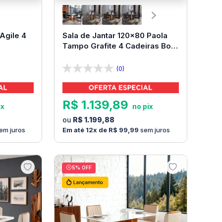
Agile 4
Sala de Jantar 120x80 Paola
Tampo Grafite 4 Cadeiras Bom
Pastor
(0)
R$
1
.
139
,
89
R$
1
.
199
,
88
em juros
12
R$
99
,
99
sem juros
5
% OFF