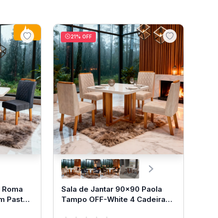
8
º
sofá canto
9
º
sofá retrátil
21
% OFF
10
º
mesa
0 Roma
Sala de Jantar 90x90 Paola
m Pastor
Tampo OFF-White 4 Cadeiras
Bom Pastor