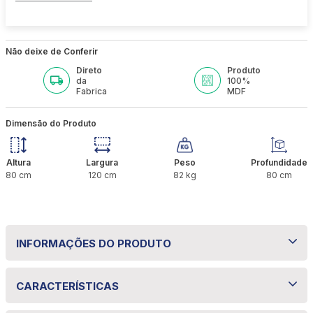
Não deixe de Conferir
Direto
Produto
da
100%
Fabrica
MDF
Dimensão do Produto
Altura
Largura
Peso
Profundidade
80
cm
120
cm
82
kg
80
cm
INFORMAÇÕES DO PRODUTO
Sala de Jantar Paola
CARACTERÍSTICAS
120x80 com 4 Cadeiras