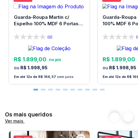
Observação:
o vidro é enviado colado no tampo
para facilitar a montagem
Guarda-Roupa Martin c/
Guarda-Roupa 
Espelho 100% MDF 6 Portas
100% MDF 6 Po
Bom Pastor
Pastor
Peso suportado pela cadeira:
Até 120 Kg
(0)
(
Observações importantes:
R$
1
.
899
,
00
R$
1
.
899
,
00
A Loja Bom Pastor não faz montagem de produtos.
R$
1
.
998
,
95
R$
1
.
998
,
95
Todos os produtos acompanham manual de
12
R$
166
,
57
sem juros
12
R$
16
montagem. A montagem é de exclusiva
responsabilidade do adquirente. É imprescindível a
contratação de um montador profissional para
montar o produto. Não nos responsabilizamos por
Os mais queridos
danos de quaisquer naturezas causados no produto
Ver mais
pela montagem.
Produtos podem apresentar diferenças de