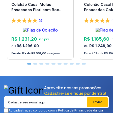
Colchão Casal Molas
Colchão Casal
Ensacadas Fiori com Box
Ensacadas Col
138x188x67 Bom Pastor
138x188x67 Bo
(1)
(
R$
1
.
231
,
20
R$
1
.
185
,
60
R$
1
.
296
,
00
R$
1
.
248
,
00
12
R$
108
,
00
sem juros
12
R$
10
Aproveite nossas promoções
Cadastre-se e fique por dentro!
Enviar
Ao cadastrar, eu concordo com a
Política de Privacidade da loja