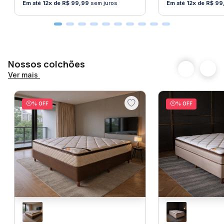
12
R$
99
,
99
sem juros
12
R$
99
vãos, portas ou janelas antes de finalizar a compra.
Nossos colchões
Ver mais
% OFF
% OFF