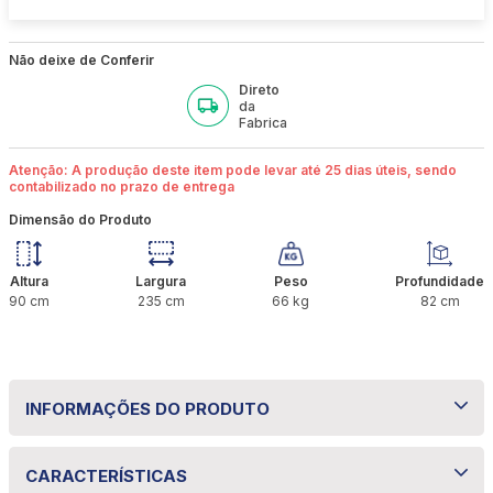
Não deixe de Conferir
Direto
da
Fabrica
Atenção: A produção deste item pode levar até 25 dias úteis, sendo
contabilizado no prazo de entrega
Dimensão do Produto
Altura
Largura
Peso
Profundidade
90
cm
235
cm
66
kg
82
cm
INFORMAÇÕES DO PRODUTO
CARACTERÍSTICAS
Sofá 3 Lugares 2,35m Living Leona Bom