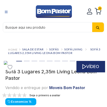
0
Busque aqui seu produto
SALA DE ESTAR
SOFÁS
SOFÁ LIVING
SOFÁ 3
LUGARES 2,35M LIVING LEONA BOM PASTOR
VÍDEO
Sofá 3 Lugares 2,35m Living Leona Bom
Pastor
Vendido e entregue por
Moveis Bom Pastor
Seja o primeiro a avaliar
Economize
%