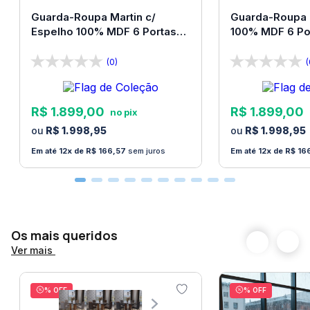
• Não utilizar escovas ou itens abrasivos, bem como
Guarda-Roupa Martin c/
Guarda-Roupa 
Espelho 100% MDF 6 Portas
100% MDF 6 Po
produtos de limpeza ácidos, produtos químicos
Bom Pastor
Pastor
removedores sobre o sofá
(0)
(
• Não sobrecarregar o peso indicado no sofá
• Não passar roupas ou expor o sofá a calor. Produto
R$
1
.
899
,
00
R$
1
.
899
,
00
altamente inflamável
R$
1
.
998
,
95
R$
1
.
998
,
95
Observações importantes:
12
R$
166
,
57
sem juros
12
R$
16
A Loja Bom Pastor não faz montagem de produtos.
Todos os produtos acompanham manual de
montagem. A montagem é de exclusiva
responsabilidade do adquirente. É imprescindível a
Os mais queridos
contratação de um montador profissional para
Ver mais
montar o produto. Não nos responsabilizamos por
danos de quaisquer naturezas causados no produto
% OFF
% OFF
pela montagem.