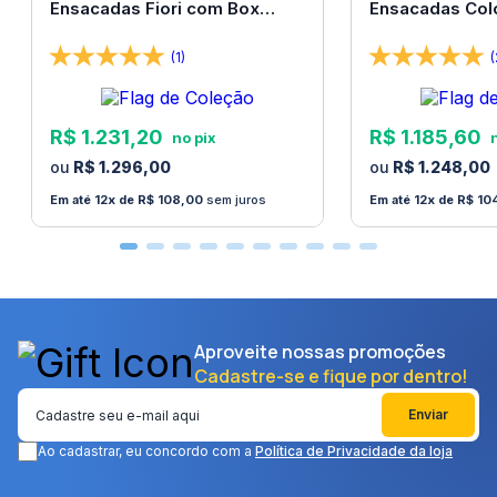
Ensacadas Fiori com Box
Ensacadas Col
138x188x67 Bom Pastor
138x188x67 Bo
(1)
(
R$
1
.
231
,
20
R$
1
.
185
,
60
R$
1
.
296
,
00
R$
1
.
248
,
00
12
R$
108
,
00
sem juros
12
R$
10
Aproveite nossas promoções
Cadastre-se e fique por dentro!
Enviar
Ao cadastrar, eu concordo com a
Política de Privacidade da loja