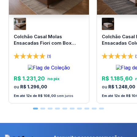
Certifique-se que o produto passa por escadas,
vãos, portas ou janelas antes de finalizar a compra.
Colchão Casal Molas
Colchão Casal
Ensacadas Fiori com Box
Ensacadas Col
138x188x67 Bom Pastor
138x188x67 Bo
(1)
(
R$
1
.
231
,
20
R$
1
.
185
,
60
R$
1
.
296
,
00
R$
1
.
248
,
00
12
R$
108
,
00
sem juros
12
R$
10