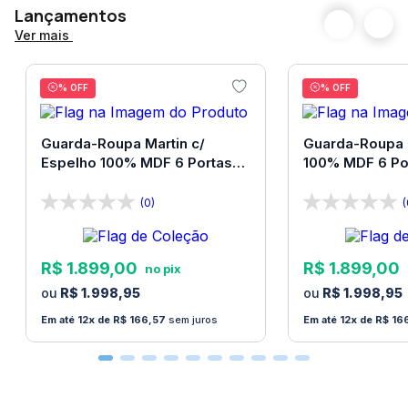
de profundidade fechado, é a escolha perfeita para
Lançamentos
quem deseja um sofá compacto, confortável e
Ver mais
altamente funcional para a sala de estar.
Especificações
% OFF
% OFF
Quantidade de volumes: 2
Material da estrutura:
Madeira 100% reflorestada
Guarda-Roupa Martin c/
Guarda-Roupa 
Espelho 100% MDF 6 Portas
100% MDF 6 Po
Sistema de montagem:
Simples, não requer
Bom Pastor
Pastor
profissional
(0)
(
Medidas:
Altura 1,10m / Comprimento 2,30m /
Profundidade Fechado 1,20m / Profundidade Aberto:
R$
1
.
899
,
00
R$
1
.
899
,
00
1,80m
R$
1
.
998
,
95
R$
1
.
998
,
95
Peso recomendado (por assento):
120kg
12
R$
166
,
57
sem juros
12
R$
16
Recomendações de uso e manutenção:
• Utilizar em local seco, sem umidade e evitar
exposição a luz solar, e em local plano e nivelado