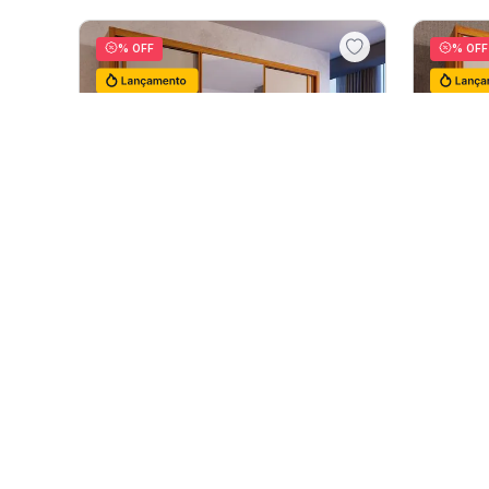
R$
990
,
00
R$
R$
1
.
042
,
11
R$
1
12
R$
86
,
84
sem juros
Lançamentos
11
% OFF
20
% O