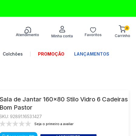
0
Atendimento
Favoritos
Termos mais
buscados
Colchões
LANÇAMENTOS
1
º
sofá
2
º
turim
3
º
colchões
4
º
guarda-roupa
Sala de Jantar 160x80 Stilo Vidro 6 Cadeiras
Bom Pastor
5
º
guarda roupa
:
92891.1653.1427
6
º
guarda roupa casal
Seja o primeiro a avaliar
7
º
sofá canto