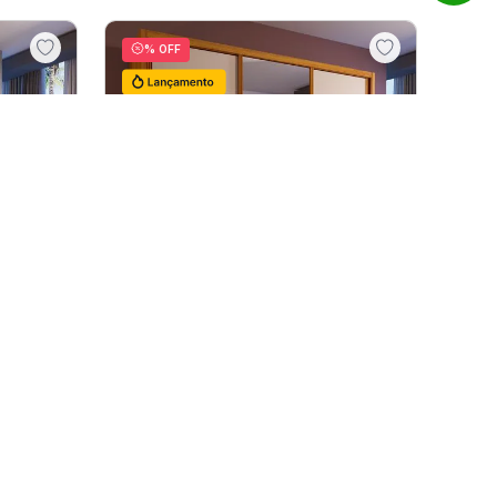
R$
1
.
599
,
00
R$
1
.
683
,
16
ros
12
R$
140
,
26
sem juros
Ver mais
11
% OFF