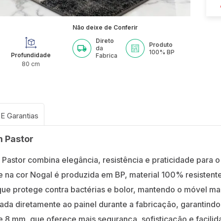
Não deixe de Conferir
Direto
Produto
da
100%
BP
Profundidade
Fabrica
80
cm
m Pastor
 Pastor combina elegância, resistência e praticidade par
na cor Nogal é produzida em BP, material 100% resistent
que protege contra bactérias e bolor, mantendo o móvel ma
da diretamente ao painel durante a fabricação, garantindo e
 mm, que oferece mais segurança, sofisticação e facilidad