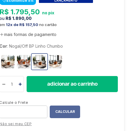
Economize
5
%
8
º
colchão
R$
1
.
795
,
50
9
º
sofá retrátil
R$
1
.
890
,
00
10
º
mesa
em
12
R$
157
,
50
no cartão
mais formas de pagamento
Cor
:
Nogal/Off BP Linho Chumbo
adicionar ao carrinho
Não sei meu CEP