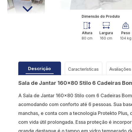
Dimensão do Produto
Altura
Largura
Peso
80
cm
160
cm
104
kg
Descrição
Características
Sala de Jantar 160x80 Stilo 6 Cadeiras Bo
A Sala de Jantar 160x80 Stilo com 6 Cadeiras Bom
acomodando com conforto até 6 pessoas. Sua base 
manchas, e conta com a tecnologia Protekto Plus, 
com vida útil prolongada. Essa proteção é incorpora
grande destaque é o tampo em vidro temperado de 8