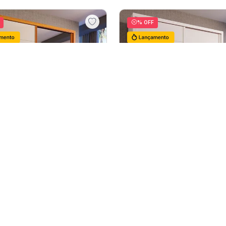
990
,
00
R$
1
.
119
,
00
.
042
,
11
R$
1
.
177
,
89
12
R$
86
,
84
sem juros
12
R$
98
,
15
sem ju
FF
10
% OFF