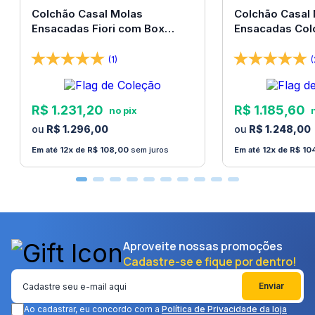
Colchão Casal Molas
Colchão Casal
Ensacadas Fiori com Box
Ensacadas Col
138x188x67 Bom Pastor
138x188x67 Bo
(1)
(
R$
1
.
231
,
20
R$
1
.
185
,
60
R$
1
.
296
,
00
R$
1
.
248
,
00
12
R$
108
,
00
sem juros
12
R$
10
Aproveite nossas promoções
Cadastre-se e fique por dentro!
Enviar
Ao cadastrar, eu concordo com a
Política de Privacidade da loja