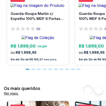
responsabilidade do adquirente. É imprescindível a
contratação de um montador profissional para
Guarda-Roupa Martin c/
Guarda-Roupa 
Espelho 100% MDF 6 Portas
100% MDF 6 Po
montar o produto. Não nos responsabilizamos por
Bom Pastor
Pastor
danos de quaisquer naturezas causados no produto
(0)
(
pela montagem.
Produtos podem apresentar diferenças de
R$
1
.
899
,
00
R$
1
.
899
,
00
tonalidades entre a foto na tela e o produto real,
R$
1
.
998
,
95
R$
1
.
998
,
95
devido a calibração de cor da tela.
12
R$
166
,
57
sem juros
12
R$
16
Os objetos decorativos que ambientam as fotos não
são vendidos e não acompanham o produto.
Favor confira se todos os volumes que constam na
nota, foram descarregados. E verifique se as
Os mais queridos
embalagens estão em boas condições no momento
Ver mais
da entrega.
A Loja Bom Pastor e o serviço de transporte não se