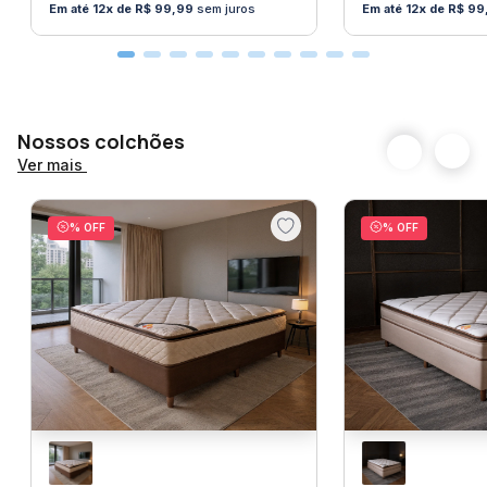
12
R$
99
,
99
sem juros
12
R$
99
Nossos colchões
Ver mais
% OFF
% OFF