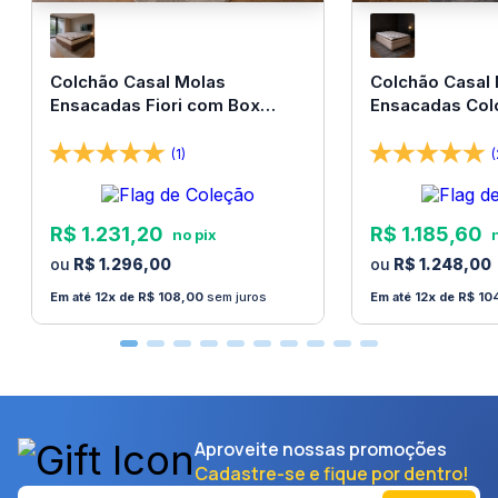
Colchão Casal Molas
Colchão Casal
Ensacadas Fiori com Box
Ensacadas Col
138x188x67 Bom Pastor
138x188x67 Bo
(1)
(
R$
1
.
231
,
20
R$
1
.
185
,
60
R$
1
.
296
,
00
R$
1
.
248
,
00
12
R$
108
,
00
sem juros
12
R$
10
Aproveite nossas promoções
Cadastre-se e fique por dentro!