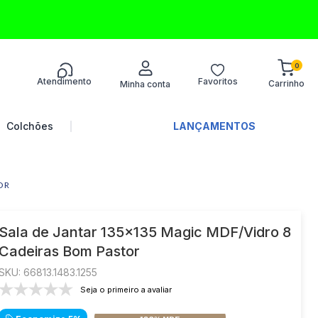
0
Atendimento
Favoritos
Termos mais
buscados
Colchões
PROMOÇÃO
LANÇAMENTOS
1
º
sofá
2
º
turim
OR
3
º
colchões
4
º
guarda-roupa
Sala de Jantar 135x135 Magic MDF/Vidro 8
Cadeiras Bom Pastor
5
º
guarda roupa
:
66813.1483.1255
6
º
guarda roupa casal
Seja o primeiro a avaliar
7
º
colchão