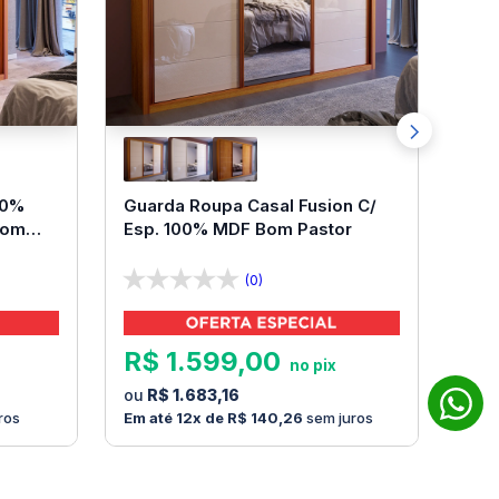
00%
Guarda Roupa Casal Fusion C/
Bom
Esp. 100% MDF Bom Pastor
(0)
R$
1
.
599
,
00
R$
1
.
683
,
16
ros
12
R$
140
,
26
sem juros