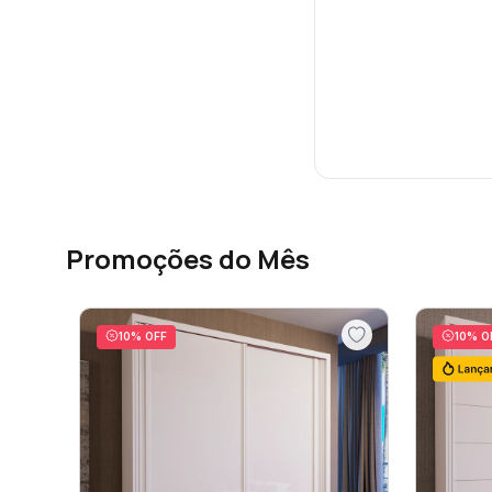
Promoções do Mês
10
% OFF
10
% O