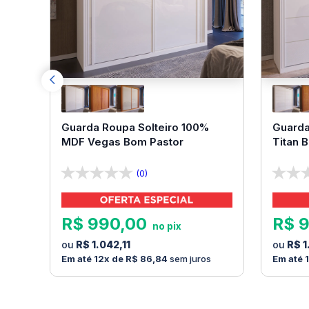
Guarda Roupa Solteiro 100%
Guarda
MDF Vegas Bom Pastor
Titan 
(0)
R$
990
,
00
R$
R$
1
.
042
,
11
R$
1
12
R$
86
,
84
sem juros