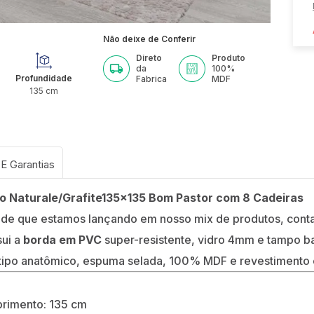
Não deixe de Conferir
Direto
Produto
da
100%
Profundidade
Fabrica
MDF
135
cm
o Naturale/Grafite135x135 Bom Pastor com 8 Cadeiras
de que estamos lançando em nosso mix de produtos, conta
ui a
borda em PVC
super-resistente, vidro 4mm e tampo b
ipo anatômico, espuma selada, 100% MDF e revestimento e
primento: 135 cm