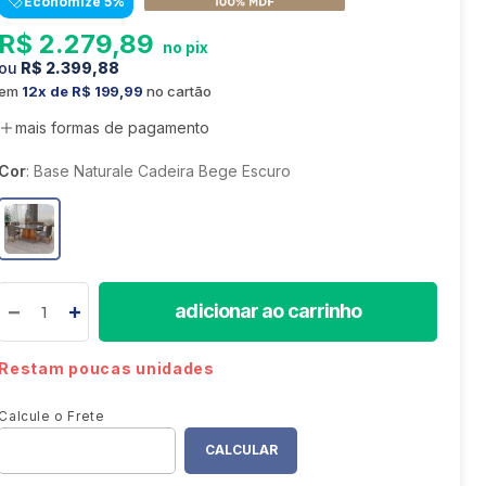
Economize
5
%
8
º
sofá canto
R$
2
.
279
,
89
9
º
sofá retrátil
R$
2
.
399
,
88
10
º
mesa
em
12
R$
199
,
99
no cartão
mais formas de pagamento
Cor
:
Base Naturale Cadeira Bege Escuro
adicionar ao carrinho
Restam poucas unidades