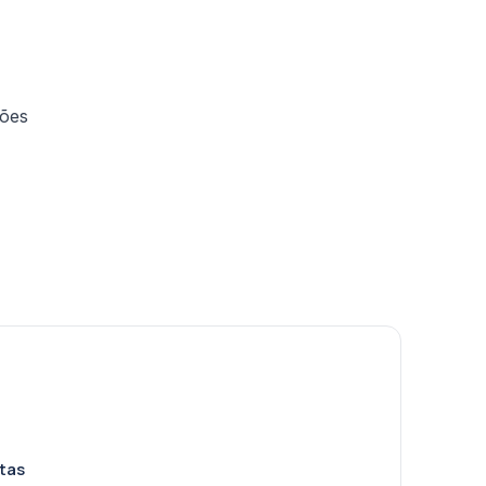
ções
tas