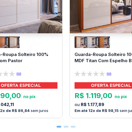
-Roupa Solteiro 100%
Guarda-Roupa Solteiro 1
Bom Pastor
MDF Titan Com Espelho 
Pastor
(0)
(0)
990
,
00
R$
1
.
119
,
00
.
042
,
11
R$
1
.
177
,
89
12
R$
86
,
84
sem juros
12
R$
98
,
15
sem ju