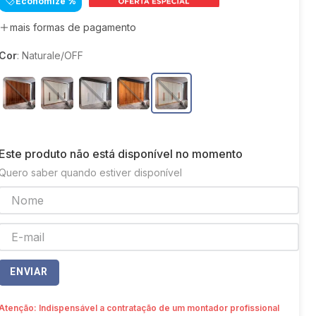
Economize
%
8
º
sofá canto
mais formas de pagamento
9
º
sofá retrátil
Cor
:
Naturale/OFF
10
º
mesa
Este produto não está disponível no momento
Quero saber quando estiver disponível
ENVIAR
Atenção: Indispensável a contratação de um montador profissional