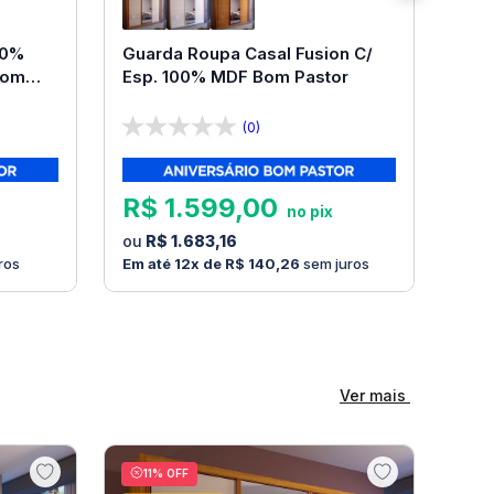
00%
Guarda Roupa Casal Fusion C/
Bom
Esp. 100% MDF Bom Pastor
(0)
R$
1
.
599
,
00
R$
1
.
683
,
16
ros
12
R$
140
,
26
sem juros
Ver mais
11
% OFF