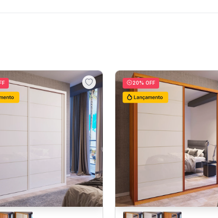
FF
20
% OFF