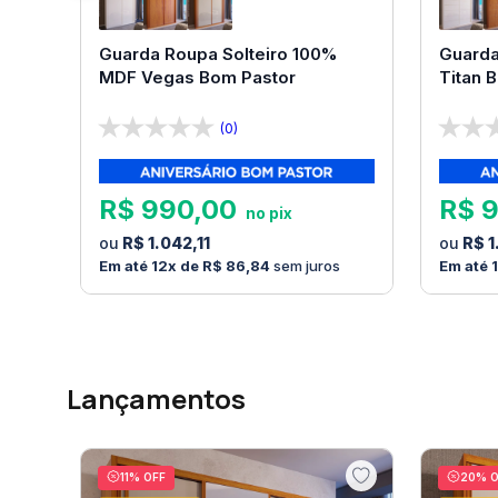
Guarda Roupa Solteiro 100%
Guarda
MDF Vegas Bom Pastor
Titan 
(0)
R$
990
,
00
R$
R$
1
.
042
,
11
R$
1
12
R$
86
,
84
sem juros
Lançamentos
11
% OFF
20
% O