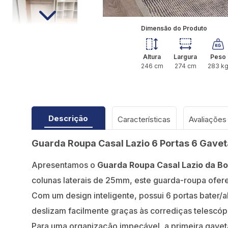
Dimensão do Produto
Altura
Largura
Peso
246
cm
274
cm
283
k
Descrição
Características
Guarda Roupa Casal Lazio 6 Portas 6 Gave
Apresentamos o
Guarda Roupa Casal Lazio da B
colunas laterais de 25mm, este guarda-roupa ofer
Com um design inteligente, possui 6 portas bater/a
deslizam facilmente graças às corrediças telescóp
Para uma organização impecável, a primeira gaveta