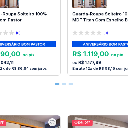
-Roupa Solteiro 100%
Guarda-Roupa Solteiro 1
Bom Pastor
MDF Titan Com Espelho 
Pastor
(0)
(0)
990
,
00
R$
1
.
119
,
00
.
042
,
11
R$
1
.
177
,
89
12
R$
86
,
84
sem juros
12
R$
98
,
15
sem ju
FF
10
% OFF