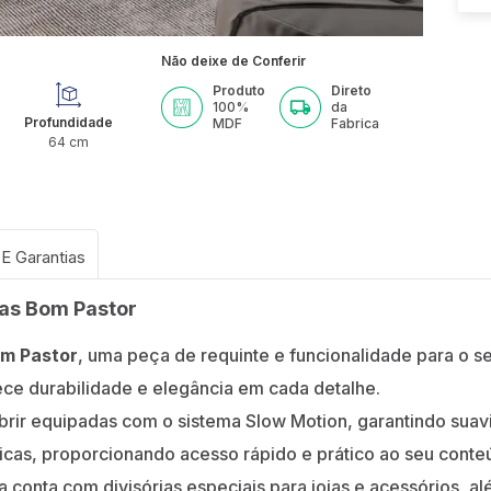
Não deixe de Conferir
Produto
Direto
100%
da
Profundidade
MDF
Fabrica
g
64
cm
tas Bom Pastor
om Pastor
, uma peça de requinte e funcionalidade para o s
ece durabilidade e elegância em cada detalhe.
brir equipadas com o sistema Slow Motion, garantindo suavi
icas, proporcionando acesso rápido e prático ao seu conte
 conta com divisórias especiais para joias e acessórios, 