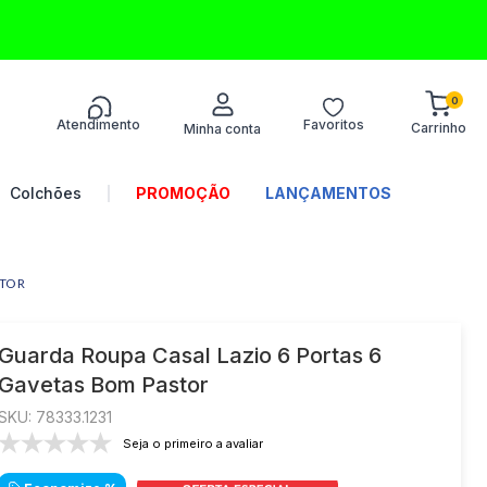
0
Atendimento
Favoritos
Termos mais
buscados
Colchões
PROMOÇÃO
LANÇAMENTOS
1
º
sofá
2
º
turim
STOR
3
º
colchões
4
º
guarda-roupa
Guarda Roupa Casal Lazio 6 Portas 6
Gavetas Bom Pastor
5
º
guarda roupa
:
78333.1231
6
º
guarda roupa casal
Seja o primeiro a avaliar
7
º
colchão