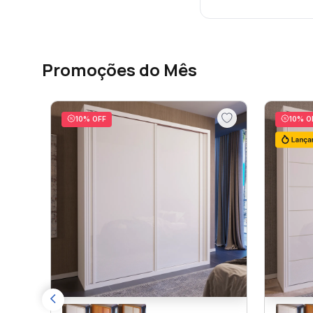
Promoções do Mês
10
% OFF
10
% O