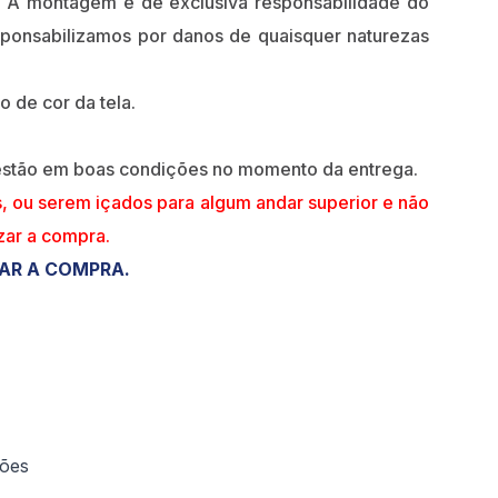
A montagem é de exclusiva responsabilidade do
esponsabilizamos por danos de quaisquer naturezas
o de cor da tela.
 estão em boas condições no momento da entrega.
s, ou serem içados para algum andar superior e não
izar a compra.
ZAR A COMPRA.
ções