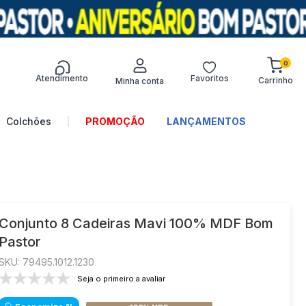
0
Atendimento
Favoritos
Termos mais
buscados
Colchões
PROMOÇÃO
LANÇAMENTOS
1
º
sofá
2
º
turim
3
º
colchões
4
º
guarda-roupa
Conjunto 8 Cadeiras Mavi 100% MDF Bom
Pastor
5
º
guarda roupa
:
79495.1012.1230
6
º
guarda roupa casal
Seja o primeiro a avaliar
7
º
sofá canto