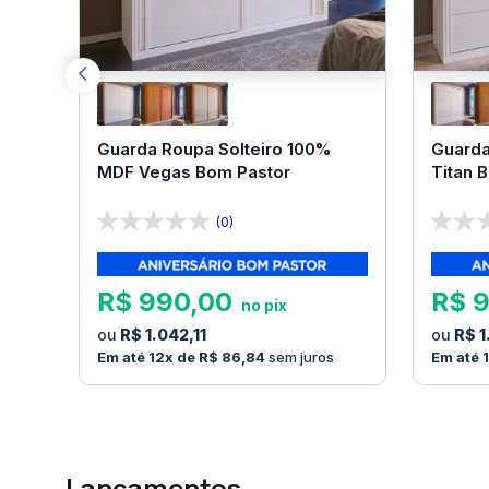
Guarda Roupa Solteiro 100%
Guarda
MDF Vegas Bom Pastor
Titan 
(0)
R$
990
,
00
R$
R$
1
.
042
,
11
R$
1
12
R$
86
,
84
sem juros
Lançamentos