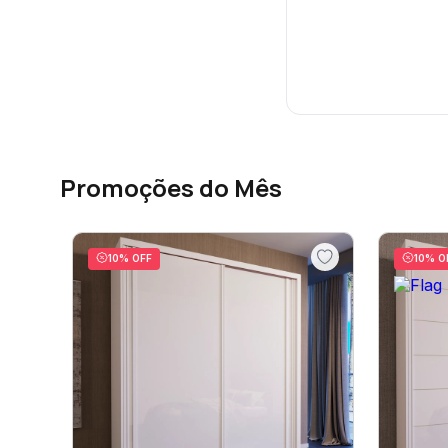
Promoções do Mês
10
% OFF
10
% O