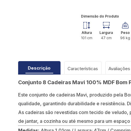
Dimensão do Produto
Altura
Largura
Peso
101
cm
47
cm
96
kg
Descrição
Características
Conjunto 8 Cadeiras Mavi 100% MDF Bom 
Este conjunto de cadeiras Mavi, produzido pela Bo
qualidade, garantindo durabilidade e resistência.
As cadeiras são revestidas com tecido de veludo,
de jantar, a cozinha ou até mesmo para um espaço d
Medidas:
Altura 1,01cm / Largura: 47cm / Compri