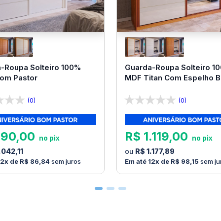
-Roupa Solteiro 100%
Guarda-Roupa Solteiro 1
Bom Pastor
MDF Titan Com Espelho 
Pastor
(0)
(0)
990
,
00
R$
1
.
119
,
00
.
042
,
11
R$
1
.
177
,
89
12
R$
86
,
84
sem juros
12
R$
98
,
15
sem ju