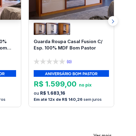
00%
Guarda Roupa Casal Fusion C/
Bom
Esp. 100% MDF Bom Pastor
(0)
R$
1
.
599
,
00
R$
1
.
683
,
16
ros
12
R$
140
,
26
sem juros
Ver mais