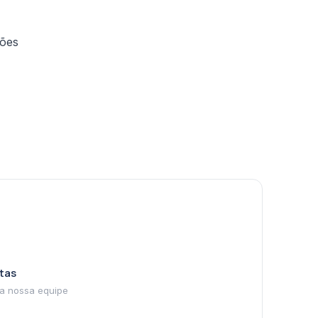
ções
tas