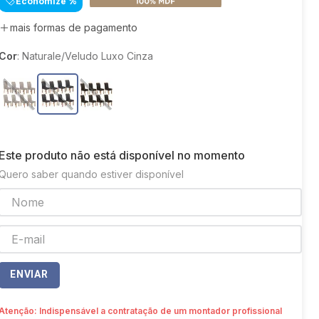
Economize
%
8
º
colchão
mais formas de pagamento
9
º
sofá retrátil
Cor
:
Naturale/Veludo Luxo Cinza
10
º
mesa
Este produto não está disponível no momento
Quero saber quando estiver disponível
ENVIAR
Atenção: Indispensável a contratação de um montador profissional