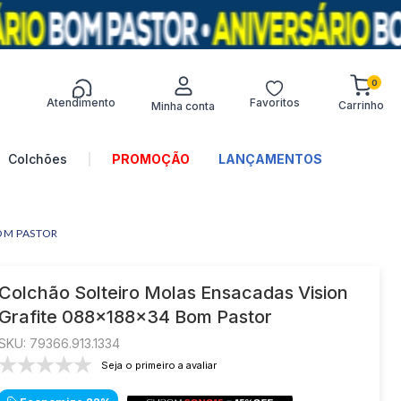
0
Atendimento
Favoritos
Termos mais
buscados
Colchões
PROMOÇÃO
LANÇAMENTOS
1
º
sofá
2
º
turim
OM PASTOR
3
º
colchões
4
º
guarda-roupa
Colchão Solteiro Molas Ensacadas Vision
Grafite 088x188x34 Bom Pastor
5
º
guarda roupa
:
79366.913.1334
6
º
guarda roupa casal
Seja o primeiro a avaliar
7
º
sofá canto