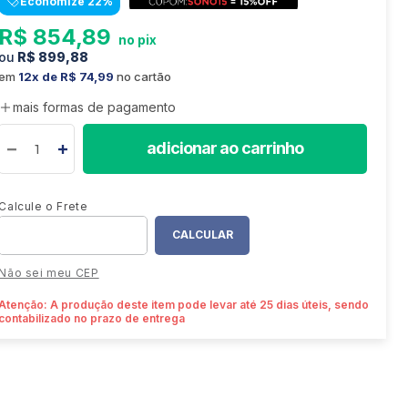
Economize
22
%
8
º
colchão
R$
854
,
89
9
º
sofá retrátil
R$
899
,
88
10
º
mesa
em
12
R$
74
,
99
no cartão
mais formas de pagamento
adicionar ao carrinho
Não sei meu CEP
Atenção: A produção deste item pode levar até 25 dias úteis, sendo
contabilizado no prazo de entrega