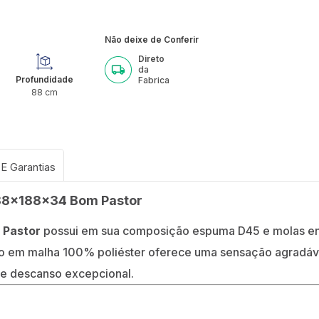
Não deixe de Conferir
Direto
da
Profundidade
Fabrica
88
cm
 88x188x34 Bom Pastor
m Pastor
possui em sua composição espuma D45 e molas en
o em malha 100% poliéster oferece uma sensação agradáve
de descanso excepcional.