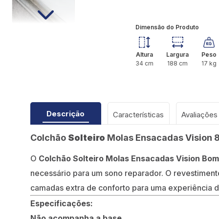
Dimensão do Produto
Altura
Largura
Peso
34
cm
188
cm
17
kg
Descrição
Características
Colchão
Solteiro
Molas Ensacadas Vision
O
Colchão Solteiro Molas Ensacadas Vision Bo
necessário para um sono reparador. O revestiment
camadas extra de conforto para uma experiência 
Especificações:
Não acompanha a base