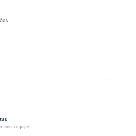
ções
tas