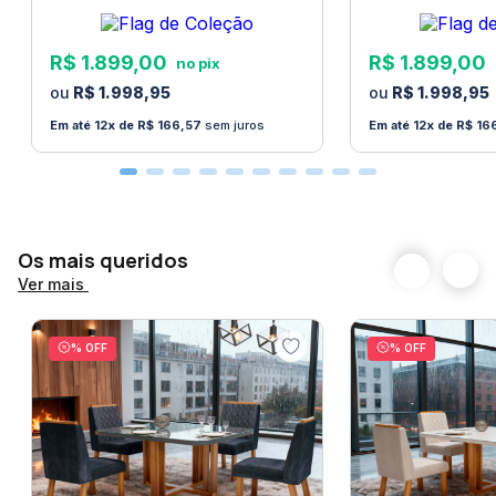
a algum andar superior.
Este serviço fica a cargo
do cliente
. Verifique as dimensões do produto antes
R$
1
.
899
,
00
R$
1
.
899
,
00
de finalizar a compra.
R$
1
.
998
,
95
R$
1
.
998
,
95
Certifique-se que o produto passa por escadas,
12
R$
166
,
57
sem juros
12
R$
16
vãos, portas ou janelas antes de finalizar a compra.
A
Loja Bom Pastor
não faz montagem de produtos.
Não nos responsabilizamos por erros de montagem.
Manuais e peças para a montagem são fornecidos
Os mais queridos
com o produto.
Ver mais
% OFF
% OFF