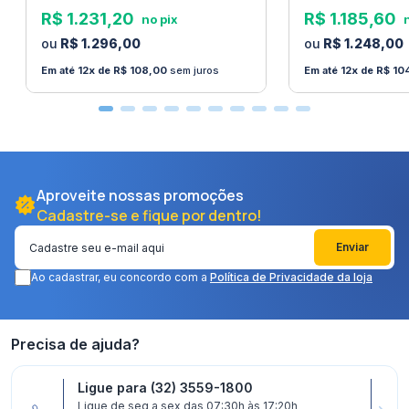
R$
1
.
231
,
20
R$
1
.
185
,
60
R$
1
.
296
,
00
R$
1
.
248
,
00
12
R$
108
,
00
sem juros
12
R$
10
Aproveite nossas promoções
Cadastre-se e fique por dentro!
Enviar
Ao cadastrar, eu concordo com a
Política de Privacidade da loja
Precisa de ajuda?
Ligue para (32) 3559-1800
Ligue de seg a sex das 07:30h às 17:20h