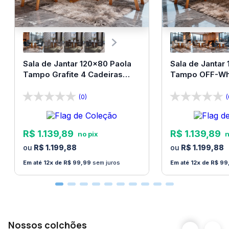
Sala de Jantar 120x80 Paola
Sala de Jantar
Tampo Grafite 4 Cadeiras
Tampo OFF-Whi
Bom Pastor
Bom Pastor
(0)
(
R$
1
.
139
,
89
R$
1
.
139
,
89
R$
1
.
199
,
88
R$
1
.
199
,
88
12
R$
99
,
99
sem juros
12
R$
99
Nossos colchões