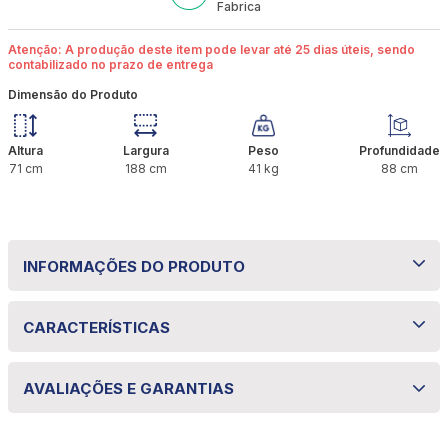
Fabrica
Atenção: A produção deste item pode levar até 25 dias úteis, sendo
contabilizado no prazo de entrega
Dimensão do Produto
Altura
Largura
Peso
Profundidade
71
cm
188
cm
41
kg
88
cm
INFORMAÇÕES DO PRODUTO
Colchão Solteiro Molas Ensacadas Miami
CARACTERÍSTICAS
com Box 88x188x71 Bom Pastor
Especificações técnicas
Durma com conforto e qualidade superior com o
AVALIAÇÕES E GARANTIAS
Colchão Solteiro Miami com Box. Com molas
Propriedade
Especificação
ensacadas que se adaptam ao contorno do corpo e