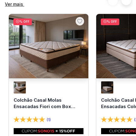
Ver mais
% OFF
% OFF
Colchão Casal Molas
Colchão Casal
Ensacadas Fiori com Box
Ensacadas Col
138x188x67 Bom Pastor
138x188x67 Bo
(1)
(