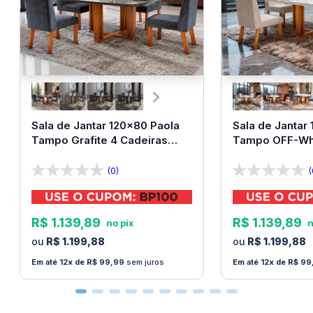
vãos, portas ou janelas antes de finalizar a compra.
A
Loja Bom Pastor
não faz montagem de produtos.
Não nos responsabilizamos por erros de montagem.
Manuais e peças para a montagem são fornecidos
com o produto.
Sala de Jantar 120x80 Paola
Sala de Jantar
Tampo Grafite 4 Cadeiras
Tampo OFF-Whi
Bom Pastor
Bom Pastor
(0)
(
R$
1
.
139
,
89
R$
1
.
139
,
89
R$
1
.
199
,
88
R$
1
.
199
,
88
12
R$
99
,
99
sem juros
12
R$
99