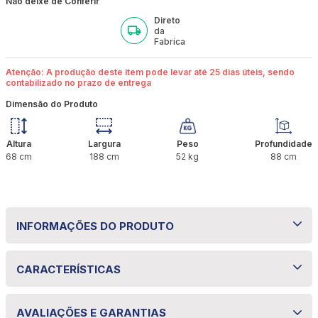
Não deixe de Conferir
Direto
da
Fabrica
Atenção: A produção deste item pode levar até 25 dias úteis, sendo
contabilizado no prazo de entrega
Dimensão do Produto
Altura
Largura
Peso
Profundidade
68
cm
188
cm
52
kg
88
cm
INFORMAÇÕES DO PRODUTO
Colchão Solteiro Molas Ensacadas Aghata
CARACTERÍSTICAS
com Box 088x188x68 cm – Bom Pastor
Especificações técnicas
Garanta noites de sono mais confortáveis com o
AVALIAÇÕES E GARANTIAS