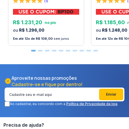
(1)
(
R$
1
.
231
,
20
R$
1
.
185
,
60
R$
1
.
296
,
00
R$
1
.
248
,
00
12
R$
108
,
00
sem juros
12
R$
10
Aproveite nossas promoções
Cadastre-se e fique por dentro!
Enviar
Ao cadastrar, eu concordo com a
Política de Privacidade da loja
Precisa de ajuda?