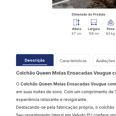
Dimensão do Produto
Altura
Largura
Peso
67
cm
158
cm
83
kg
Descrição
Características
Colchão Queen Molas Ensacadas Vougue 
O
Colchão Queen Molas Ensacadas Vougue com
em suas noites de sono. Com um comprimento de 1,9
experiência relaxante e revigorante.
Destacando-se pela fabricação própria, o colchão
Seu revestimento lateral em Veludo PU confere um 