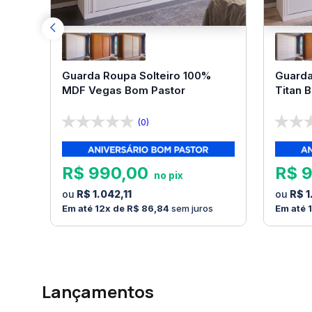
Guarda Roupa Solteiro 100%
Guarda
MDF Vegas Bom Pastor
Titan 
(0)
R$
990
,
00
R$
R$
1
.
042
,
11
R$
1
12
R$
86
,
84
sem juros
Lançamentos