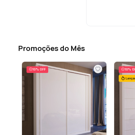
Promoções do Mês
10
% OFF
10
% O