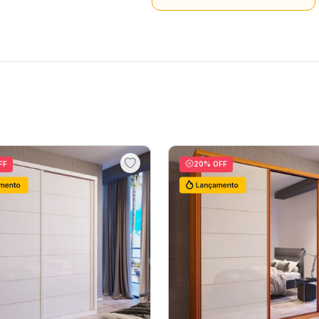
FF
20
% OFF