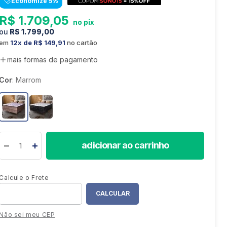
Economize
5
%
8
º
colchão
R$
1
.
709
,
05
9
º
sofá retrátil
R$
1
.
799
,
00
10
º
mesa
em
12
R$
149
,
91
no cartão
mais formas de pagamento
Cor
:
Marrom
adicionar ao carrinho
Não sei meu CEP