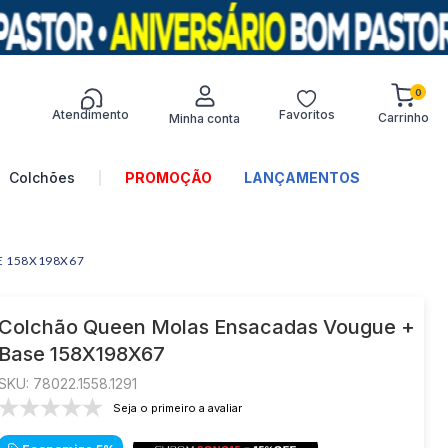
0
Atendimento
Favoritos
Termos mais
buscados
Colchões
LANÇAMENTOS
1
º
sofá
2
º
turim
 158X198X67
3
º
colchões
4
º
guarda-roupa
Colchão Queen Molas Ensacadas Vougue +
Base 158X198X67
5
º
guarda roupa
:
78022.1558.1291
6
º
guarda roupa casal
Seja o primeiro a avaliar
7
º
sofá canto