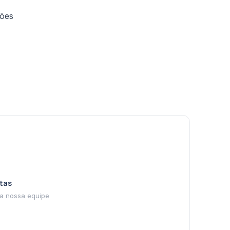
ções
tas