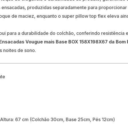
s ensacadas, produzidas separadamente para proporcionar u
que de maciez, enquanto o super pillow top flex eleva ain
ibui para a durabilidade do colchão, conferindo resistênci
Ensacadas Vougue mais Base BOX 158X198X67 da Bom 
s noites de sono.
nte
 Altura: 67 cm (Colchão 30cm, Base 25cm, Pés 12cm)