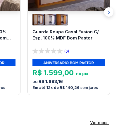
00%
Guarda Roupa Casal Fusion C/
Bom
Esp. 100% MDF Bom Pastor
(0)
R$
1
.
599
,
00
R$
1
.
683
,
16
ros
12
R$
140
,
26
sem juros
Ver mais