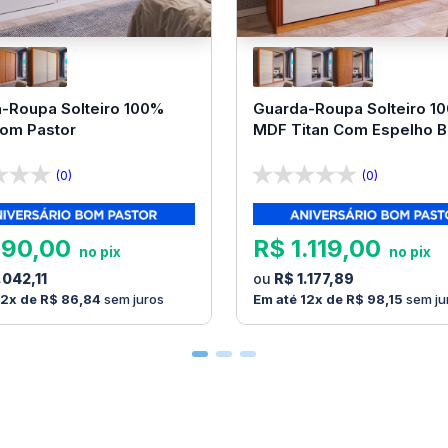
-Roupa Solteiro 100%
Guarda-Roupa Solteiro 1
Bom Pastor
MDF Titan Com Espelho 
Pastor
(0)
(0)
990
,
00
R$
1
.
119
,
00
.
042
,
11
R$
1
.
177
,
89
12
R$
86
,
84
sem juros
12
R$
98
,
15
sem ju