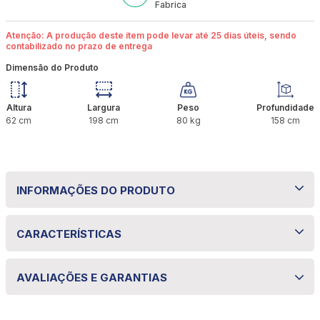
Fabrica
Atenção: A produção deste item pode levar até 25 dias úteis, sendo
contabilizado no prazo de entrega
Dimensão do Produto
Altura
Largura
Peso
Profundidade
62
cm
198
cm
80
kg
158
cm
INFORMAÇÕES DO PRODUTO
Colchão Queen Molas Ensacadas Aurora +
CARACTERÍSTICAS
Base 158x198x62 Bom Pastor
Especificações técnicas
O Colchão Queen Molas Ensacadas Aurora + Base
AVALIAÇÕES E GARANTIAS
158x198x62 Bom Pastor combina conforto, suporte
Propriedade
Especificação
e durabilidade para noites de sono tranquilas e