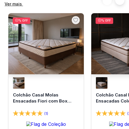
Ver mais
% OFF
% OFF
Colchão Casal Molas
Colchão Casal
Ensacadas Fiori com Box
Ensacadas Col
138x188x67 Bom Pastor
138x188x67 Bo
(1)
(