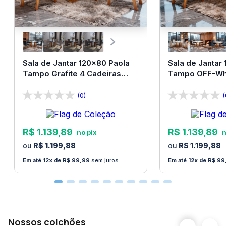
Manuais e peças para a montagem são fornecidos
com o produto.
Sala de Jantar 120x80 Paola
Sala de Jantar
Tampo Grafite 4 Cadeiras
Tampo OFF-Whi
Bom Pastor
Bom Pastor
(0)
(
R$
1
.
139
,
89
R$
1
.
139
,
89
R$
1
.
199
,
88
R$
1
.
199
,
88
12
R$
99
,
99
sem juros
12
R$
99
Nossos colchões