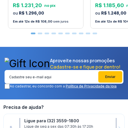
R$
1
.
231
,
20
R$
1
.
185
,
60
R$
1
.
296
,
00
R$
1
.
248
,
00
12
R$
108
,
00
sem juros
12
R$
10
Aproveite nossas promoções
Cadastre-se e fique por dentro!
Enviar
Ao cadastrar, eu concordo com a
Política de Privacidade da loja
Precisa de ajuda?
Ligue para (32) 3559-1800
Ligue de seg a sex das 07:30h às 17:20h