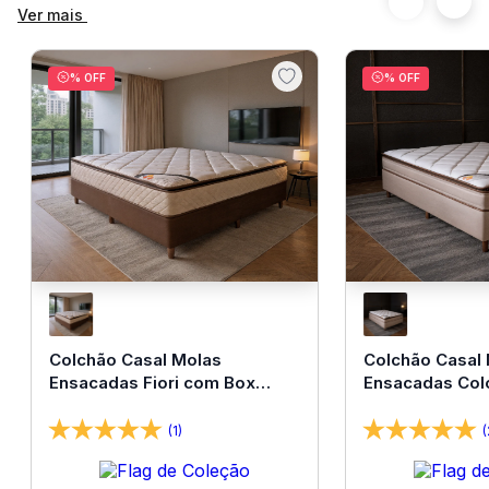
Ver mais
% OFF
% OFF
Colchão Casal Molas
Colchão Casal
Ensacadas Fiori com Box
Ensacadas Col
138x188x67 Bom Pastor
138x188x67 Bo
(1)
(