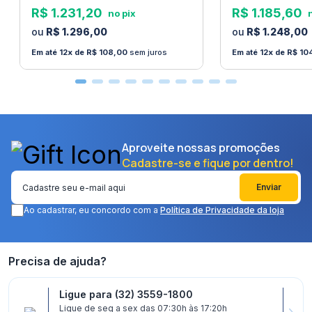
R$
1
.
231
,
20
R$
1
.
185
,
60
R$
1
.
296
,
00
R$
1
.
248
,
00
12
R$
108
,
00
sem juros
12
R$
10
Aproveite nossas promoções
Cadastre-se e fique por dentro!
Enviar
Ao cadastrar, eu concordo com a
Política de Privacidade da loja
Precisa de ajuda?
Ligue para (32) 3559-1800
Ligue de seg a sex das 07:30h às 17:20h