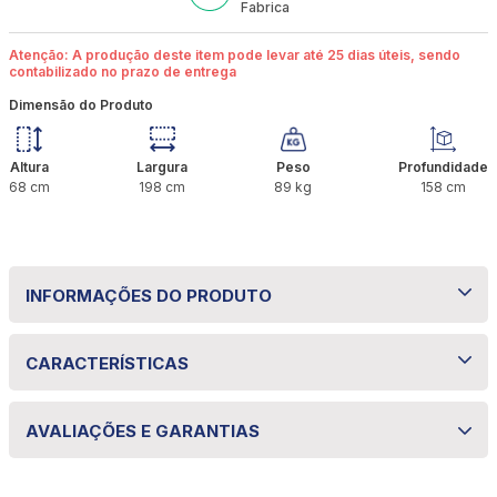
Fabrica
Atenção: A produção deste item pode levar até 25 dias úteis, sendo
contabilizado no prazo de entrega
Dimensão do Produto
Altura
Largura
Peso
Profundidade
68
cm
198
cm
89
kg
158
cm
INFORMAÇÕES DO PRODUTO
Colchão Queen Molas Ensacadas Aghata
CARACTERÍSTICAS
Bom Box 158x198x68 Bom Pastor
Especificações técnicas
O Colchão Queen Aghata com Box da Bom Pastor é
AVALIAÇÕES E GARANTIAS
a escolha perfeita para quem busca conforto e
Propriedade
Especificação
qualidade no descanso diário. Com estrutura de