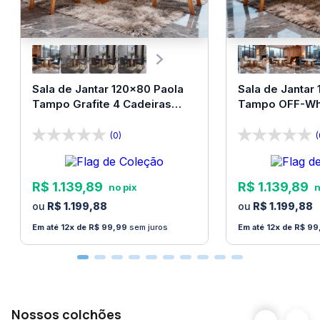
Não nos responsabilizamos por erros de montagem.
Manuais e peças para a montagem são fornecidos
com o produto.
Sala de Jantar 120x80 Paola
Sala de Jantar
Tampo Grafite 4 Cadeiras
Tampo OFF-Whi
Bom Pastor
Bom Pastor
(0)
(
R$
1
.
139
,
89
R$
1
.
139
,
89
R$
1
.
199
,
88
R$
1
.
199
,
88
12
R$
99
,
99
sem juros
12
R$
99
Nossos colchões