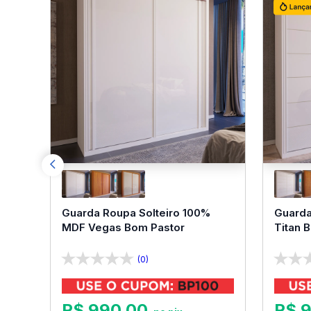
Guarda Roupa Solteiro 100%
Guarda
MDF Vegas Bom Pastor
Titan 
(0)
R$
990
,
00
R$