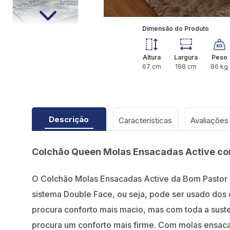
Dimensão do Produto
Altura
Largura
Peso
67
cm
198
cm
86
kg
Descrição
Características
Colchão Queen Molas Ensacadas Active c
O Colchão Molas Ensacadas Active da Bom Pastor 
sistema Double Face, ou seja, pode ser usado dos
procura conforto mais macio, mas com toda a sus
procura um conforto mais firme. Com molas ensaca