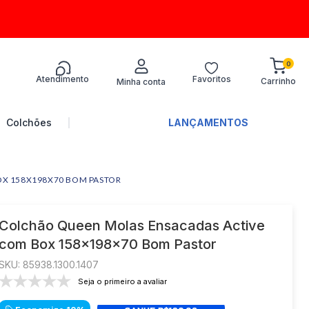
0
Atendimento
Favoritos
Termos mais
buscados
Colchões
PROMOÇÃO
LANÇAMENTOS
1
º
sofá
2
º
turim
X 158X198X70 BOM PASTOR
3
º
colchões
4
º
guarda-roupa
Colchão Queen Molas Ensacadas Active
com Box 158x198x70 Bom Pastor
5
º
guarda roupa
:
85938.1300.1407
6
º
guarda roupa casal
Seja o primeiro a avaliar
7
º
sofá canto