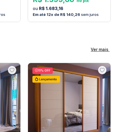
R$
1
.
683
,
16
ros
12
R$
140
,
26
sem juros
Ver mais
11
% OFF