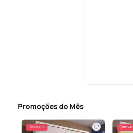
Promoções do Mês
10
% OFF
10
% O