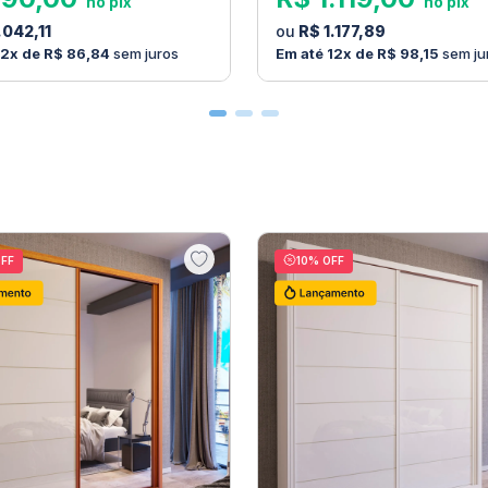
.
042
,
11
R$
1
.
177
,
89
12
R$
86
,
84
sem juros
12
R$
98
,
15
sem ju
FF
10
% OFF