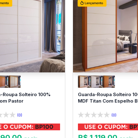
-Roupa Solteiro 100%
Guarda-Roupa Solteiro 1
Bom Pastor
MDF Titan Com Espelho 
Pastor
(0)
(0)
990
,
00
R$
1
.
119
,
00