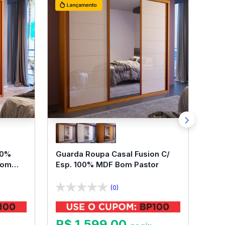
00%
Guarda Roupa Casal Fusion C/
Bom
Esp. 100% MDF Bom Pastor
(0)
R$
1
.
599
,
00