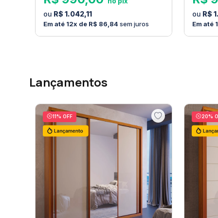
R$
1
.
042
,
11
R$
1
12
R$
86
,
84
sem juros
Lançamentos
11
% OFF
20
% O