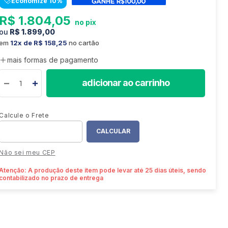
Economize
10
%
8
º
colchão
R$
1
.
804
,
05
9
º
sofá retrátil
R$
1
.
899
,
00
10
º
mesa
em
12
R$
158
,
25
no cartão
mais formas de pagamento
adicionar ao carrinho
Não sei meu CEP
Atenção: A produção deste item pode levar até 25 dias úteis, sendo
contabilizado no prazo de entrega