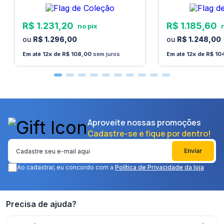
R$
1
.
231
,
20
R$
1
.
185
,
60
R$
1
.
296
,
00
R$
1
.
248
,
00
12
R$
108
,
00
sem juros
12
R$
10
Aproveite nossas promoções
Cadastre-se e fique por dentro!
Enviar
Ao cadastrar, eu concordo com a
Política de Privacidade da loja
Precisa de ajuda?