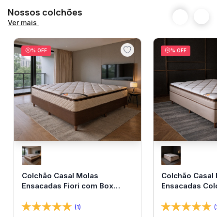
Nossos colchões
Ver mais
% OFF
% OFF
Colchão Casal Molas
Colchão Casal
Ensacadas Fiori com Box
Ensacadas Col
138x188x67 Bom Pastor
138x188x67 Bo
(1)
(