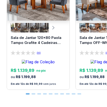
Sala de Jantar 120x80 Paola
Sala de Jantar
Tampo Grafite 4 Cadeiras
Tampo OFF-Whi
Bom Pastor
Bom Pastor
(0)
(
R$
1
.
139
,
89
R$
1
.
139
,
89
R$
1
.
199
,
88
R$
1
.
199
,
88
12
R$
99
,
99
sem juros
12
R$
99