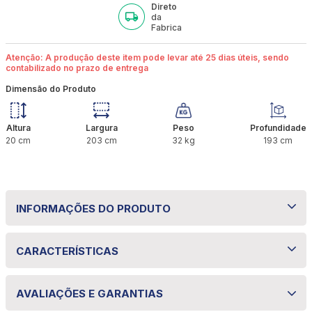
Direto
da
Fabrica
Atenção: A produção deste item pode levar até 25 dias úteis, sendo
contabilizado no prazo de entrega
Dimensão do Produto
Altura
Largura
Peso
Profundidade
20
cm
203
cm
32
kg
193
cm
INFORMAÇÕES DO PRODUTO
Colchão King Molas Ensacadas Aurora
CARACTERÍSTICAS
193x203x20 Bom Pastor
Especificações técnicas
O Colchão King Molas Ensacadas Aurora
AVALIAÇÕES E GARANTIAS