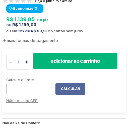
Seja o primeiro a avaliar
Economize
%
R$
1
.
139
,
05
R$
1
.
199
,
00
ou em
12
R$
99
,
91
no cartão sem juros
mais formas de pagamento
adicionar ao carrinho
Não sei meu CEP
Não deixe de Conferir