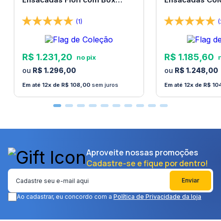
138x188x67 Bom Pastor
138x188x67 Bo
(1)
(
R$
1
.
231
,
20
R$
1
.
185
,
60
R$
1
.
296
,
00
R$
1
.
248
,
00
12
R$
108
,
00
sem juros
12
R$
10
Aproveite nossas promoções
Cadastre-se e fique por dentro!
Enviar
Ao cadastrar, eu concordo com a
Política de Privacidade da loja