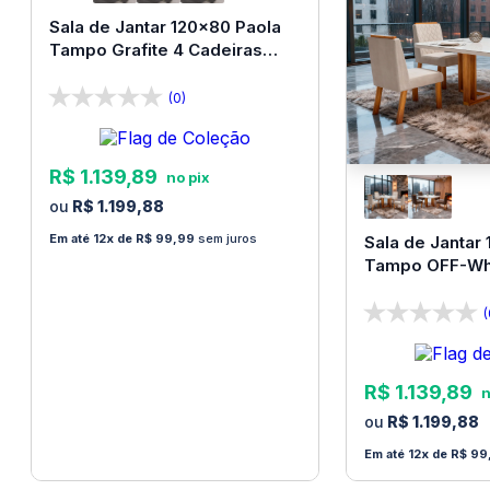
vãos, portas ou janelas antes de finalizar a compra.
Sala de Jantar 120x80 Paola
Tampo Grafite 4 Cadeiras
A
Loja Bom Pastor
não faz montagem de produtos.
Bom Pastor
Não nos responsabilizamos por erros de montagem.
(0)
Manuais e peças para a montagem são fornecidos
com o produto.
R$
1
.
139
,
89
R$
1
.
199
,
88
12
R$
99
,
99
sem juros
Sala de Jantar
Tampo OFF-Whi
Bom Pastor
(
R$
1
.
139
,
89
R$
1
.
199
,
88
12
R$
99