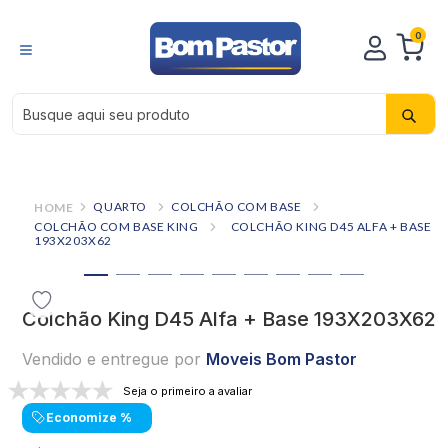
0
Busque aqui seu produto
QUARTO
COLCHÃO COM BASE
COLCHÃO COM BASE KING
COLCHÃO KING D45 ALFA + BASE
193X203X62
Colchão King D45 Alfa + Base 193X203X62
Vendido e entregue por
Moveis Bom Pastor
Seja o primeiro a avaliar
Economize
%