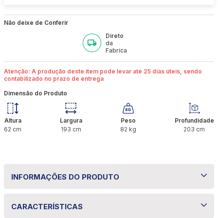
Não deixe de Conferir
Direto
da
Fabrica
Atenção: A produção deste item pode levar até 25 dias úteis, sendo
contabilizado no prazo de entrega
Dimensão do Produto
Altura
Largura
Peso
Profundidade
62
cm
193
cm
82
kg
203
cm
INFORMAÇÕES DO PRODUTO
Colchão Bom Pastor Alfa D45
CARACTERÍSTICAS