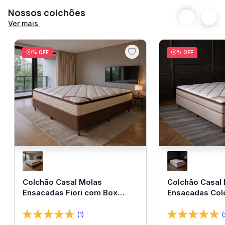
Nossos colchões
Ver mais
% OFF
% OFF
Colchão Casal Molas
Colchão Casal
Ensacadas Fiori com Box
Ensacadas Col
138x188x67 Bom Pastor
138x188x67 Bo
(1)
(