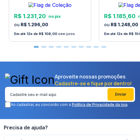
R$
1
.
231
,
20
R$
1
.
185
,
60
R$
1
.
296
,
00
R$
1
.
248
,
00
12
R$
108
,
00
sem juros
12
R$
10
Aproveite nossas promoções
Cadastre-se e fique por dentro!
Enviar
Ao cadastrar, eu concordo com a
Política de Privacidade da loja
Precisa de ajuda?