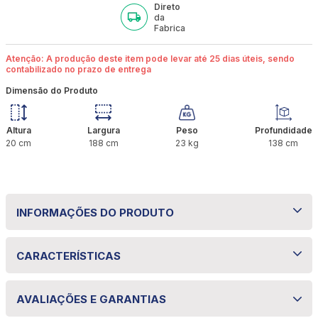
Direto
da
Fabrica
Atenção: A produção deste item pode levar até 25 dias úteis, sendo
contabilizado no prazo de entrega
Dimensão do Produto
Altura
Largura
Peso
Profundidade
20
cm
188
cm
23
kg
138
cm
INFORMAÇÕES DO PRODUTO
Colchão Casal Molas Ensacadas Aurora
CARACTERÍSTICAS
138x188x20 Bom Pastor
Especificações técnicas
O Colchão Casal Molas Ensacadas Aurora
AVALIAÇÕES E GARANTIAS