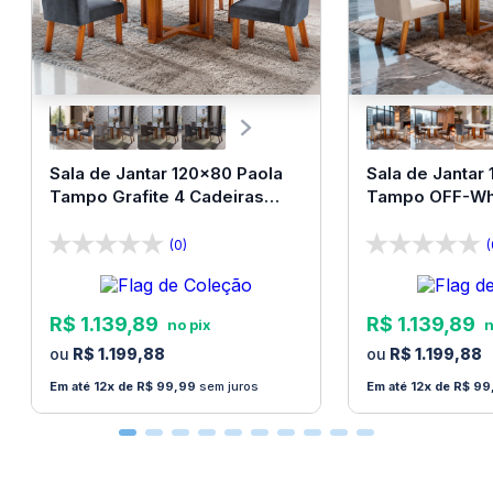
Sala de Jantar 120x80 Paola
Sala de Jantar
Tampo Grafite 4 Cadeiras
Tampo OFF-Whi
Bom Pastor
Bom Pastor
(0)
(
R$
1
.
139
,
89
R$
1
.
139
,
89
R$
1
.
199
,
88
R$
1
.
199
,
88
12
R$
99
,
99
sem juros
12
R$
99