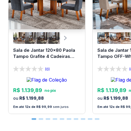
Sala de Jantar 120x80 Paola
Sala de Jantar
Tampo Grafite 4 Cadeiras
Tampo OFF-Whi
Bom Pastor
Bom Pastor
(0)
(
R$
1
.
139
,
89
R$
1
.
139
,
89
R$
1
.
199
,
88
R$
1
.
199
,
88
12
R$
99
,
99
sem juros
12
R$
99