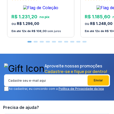
R$
1
.
231
,
20
R$
1
.
185
,
60
R$
1
.
296
,
00
R$
1
.
248
,
00
12
R$
108
,
00
sem juros
12
R$
10
Aproveite nossas promoções
Cadastre-se e fique por dentro!
Enviar
Ao cadastrar, eu concordo com a
Política de Privacidade da loja
Precisa de ajuda?