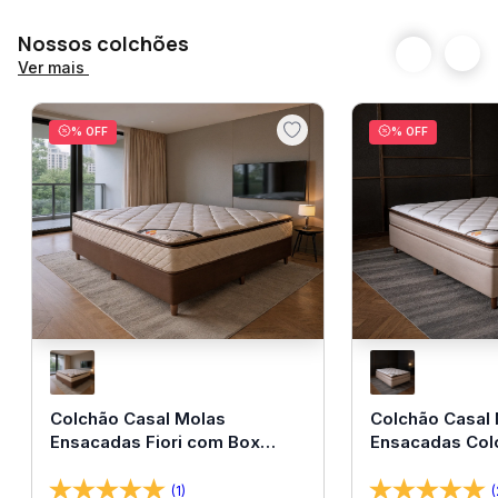
Nossos colchões
Ver mais
% OFF
% OFF
Colchão Casal Molas
Colchão Casal
Ensacadas Fiori com Box
Ensacadas Col
138x188x67 Bom Pastor
138x188x67 Bo
(1)
(