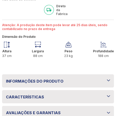
Direto
da
Fabrica
Atenção: A produção deste item pode levar até 25 dias úteis, sendo
contabilizado no prazo de entrega
Dimensão do Produto
Altura
Largura
Peso
Profundidade
37
cm
88
cm
23
kg
188
cm
INFORMAÇÕES DO PRODUTO
Base Cama Box Bom Pastor Veludo 25 cm
CARACTERÍSTICAS
O Box é produzido com uma caixa ortopédica em
madeira reflorestada. Feito com tecido da linha
Especificações técnicas
AVALIAÇÕES E GARANTIAS
Veludo Premium poliéster.