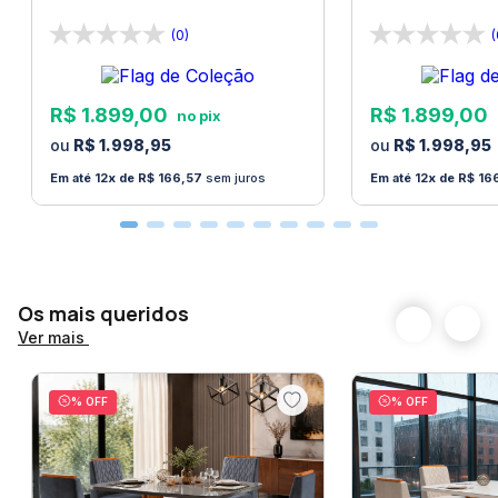
Bom Pastor
Pastor
(0)
(
R$
1
.
899
,
00
R$
1
.
899
,
00
R$
1
.
998
,
95
R$
1
.
998
,
95
12
R$
166
,
57
sem juros
12
R$
16
Os mais queridos
Ver mais
% OFF
% OFF