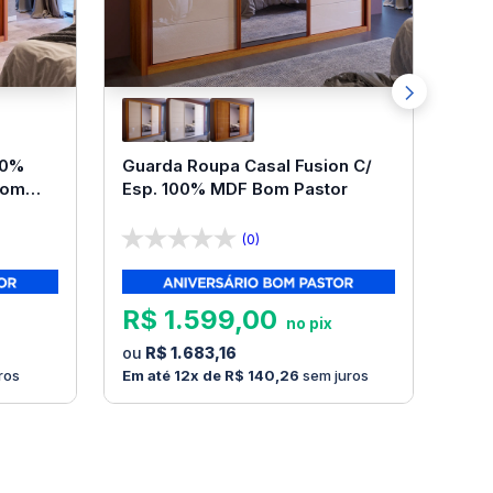
00%
Guarda Roupa Casal Fusion C/
Bom
Esp. 100% MDF Bom Pastor
(0)
R$
1
.
599
,
00
R$
1
.
683
,
16
ros
12
R$
140
,
26
sem juros