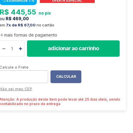
Economize
7
%
8
º
sofá canto
R$
445
,
55
9
º
sofá retrátil
R$
469
,
00
10
º
mesa
em
7
R$
67
,
00
no cartão
mais formas de pagamento
adicionar ao carrinho
Não sei meu CEP
Atenção: A produção deste item pode levar até 25 dias úteis, sendo
contabilizado no prazo de entrega