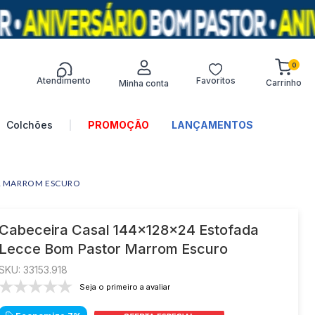
0
Atendimento
Favoritos
Termos mais
buscados
Colchões
LANÇAMENTOS
1
º
sofá
2
º
turim
OR MARROM ESCURO
3
º
colchões
4
º
guarda roupa
Cabeceira Casal 144x128x24 Estofada
Lecce Bom Pastor Marrom Escuro
5
º
guarda-roupa
:
33153.918
6
º
guarda roupa casal
Seja o primeiro a avaliar
7
º
colchão