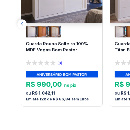
Guarda Roupa Solteiro 100%
Guarda
MDF Vegas Bom Pastor
Titan 
(0)
R$
990
,
00
R$
R$
1
.
042
,
11
R$
1
12
R$
86
,
84
sem juros