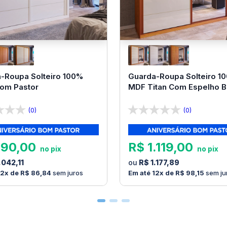
-Roupa Solteiro 100%
Guarda-Roupa Solteiro 1
Bom Pastor
MDF Titan Com Espelho 
Pastor
(0)
(0)
990
,
00
R$
1
.
119
,
00
.
042
,
11
R$
1
.
177
,
89
12
R$
86
,
84
sem juros
12
R$
98
,
15
sem ju