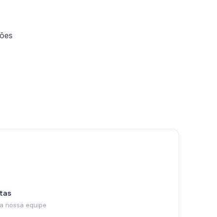
ções
tas