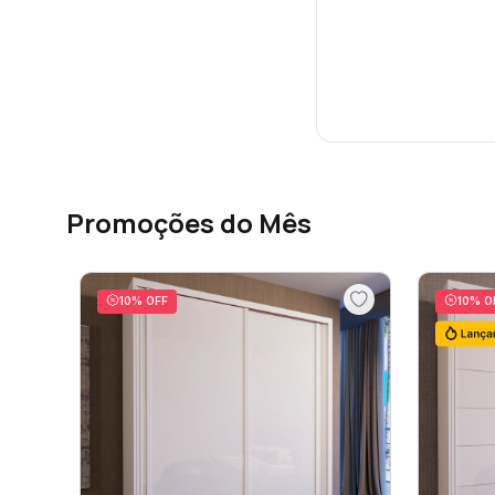
Promoções do Mês
10
% OFF
10
% O