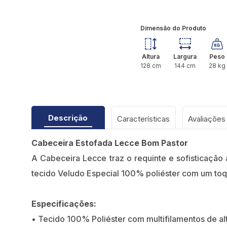
Dimensão do Produto
Altura
Largura
Peso
128
cm
144
cm
28
kg
Descrição
Características
Cabeceira Estofada Lecce Bom Pastor
A Cabeceira Lecce traz o requinte e sofisticaçã
tecido Veludo Especial 100% poliéster com um toq
Especificações:
• Tecido 100% Poliéster com multifilamentos de alt