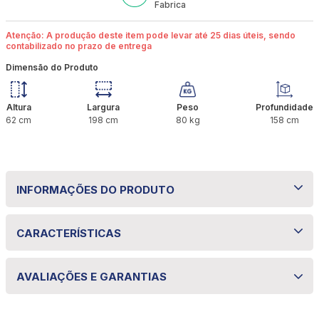
Fabrica
Atenção: A produção deste item pode levar até 25 dias úteis, sendo
contabilizado no prazo de entrega
Dimensão do Produto
Altura
Largura
Peso
Profundidade
62
cm
198
cm
80
kg
158
cm
INFORMAÇÕES DO PRODUTO
Colchão Queen Molas Ensacadas Imperial +
CARACTERÍSTICAS
Base 158x198x62 Bom Pastor
Especificações técnicas
O Colchão Queen Molas Ensacadas Imperial + Base
AVALIAÇÕES E GARANTIAS
158x198x62 Bom Pastor oferece conforto premium
Propriedade
Especificação
e excelente sustentação. Suas molas ensacadas