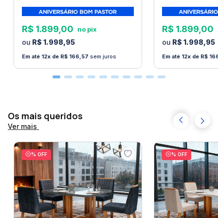
Queen, King). A foto serve apenas de referência
para visualização de acabamento e detalhes
R$
1
.
899
,
00
R$
1
.
899
,
00
estéticos do produto.
R$
1
.
998
,
95
R$
1
.
998
,
95
O serviço de transporte não se responsabiliza por
12
R$
166
,
57
sem juros
12
R$
16
produtos que precisem subir escadas, ou ser içados
a algum andar superior.
Este serviço fica a cargo
do cliente
. Verifique as dimensões do produto antes
de finalizar a compra.
Os mais queridos
Certifique-se que o produto passa por escadas,
Ver mais
vãos, portas ou janelas antes de finalizar a compra.
A
Loja Bom Pastor
não faz montagem de produtos.
% OFF
% OFF
Não nos responsabilizamos por erros de montagem.
Manuais e peças para a montagem são fornecidos
com o produto.