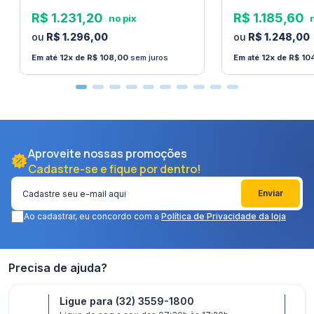
R$
1
.
231
,
20
R$
1
.
185
,
60
R$
1
.
296
,
00
R$
1
.
248
,
00
12
R$
108
,
00
sem juros
12
R$
10
Aproveite nossas promoções
Cadastre-se e fique por dentro!
Enviar
Ao cadastrar, eu concordo com a
Política de Privacidade da loja
Precisa de ajuda?
Ligue para (32) 3559-1800