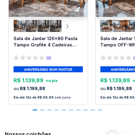
Sala de Jantar 120x80 Paola
Sala de Jantar
Tampo Grafite 4 Cadeiras
Tampo OFF-Whi
Bom Pastor
Bom Pastor
(0)
(
R$
1
.
139
,
89
R$
1
.
139
,
89
R$
1
.
199
,
88
R$
1
.
199
,
88
12
R$
99
,
99
sem juros
12
R$
99
Nossos colchões