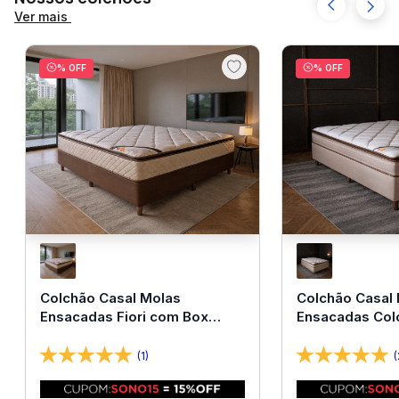
Ver mais
% OFF
% OFF
Colchão Casal Molas
Colchão Casal
Ensacadas Fiori com Box
Ensacadas Col
138x188x67 Bom Pastor
138x188x67 Bo
(1)
(