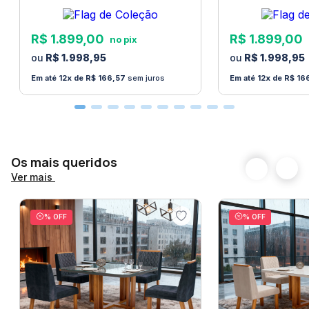
produtos que precisem subir escadas, ou ser içados
a algum andar superior.
Este serviço fica a cargo
R$
1
.
899
,
00
R$
1
.
899
,
00
do cliente
. Verifique as dimensões do produto antes
R$
1
.
998
,
95
R$
1
.
998
,
95
de finalizar a compra.
12
R$
166
,
57
sem juros
12
R$
16
Certifique-se que o produto passa por escadas,
vãos, portas ou janelas antes de finalizar a compra.
A
Loja Bom Pastor
não faz montagem de produtos.
Não nos responsabilizamos por erros de montagem.
Os mais queridos
Manuais e peças para a montagem são fornecidos
Ver mais
com o produto.
% OFF
% OFF