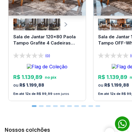
Sala de Jantar 120x80 Paola
Sala de Jantar
Tampo Grafite 4 Cadeiras
Tampo OFF-Whi
Bom Pastor
Bom Pastor
(0)
(
R$
1
.
139
,
89
R$
1
.
139
,
89
R$
1
.
199
,
88
R$
1
.
199
,
88
12
R$
99
,
99
sem juros
12
R$
99
Nossos colchões