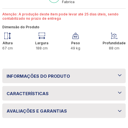
Fabrica
Atenção: A produção deste item pode levar até 25 dias úteis, sendo
contabilizado no prazo de entrega
Dimensão do Produto
Altura
Largura
Peso
Profundidade
67
cm
188
cm
49
kg
88
cm
INFORMAÇÕES DO PRODUTO
Colchão Solteiro Molas Ensacadas Privilege
CARACTERÍSTICAS
com Box 088x188x67 Bom Pastor
Especificações técnicas
Garanta noites de sono tranquilas com o Colchão
AVALIAÇÕES E GARANTIAS
Solteiro Privilege com BOX. Com estrutura de molas
Propriedade
Especificação
ensacadas individualmente e espuma D33, oferece